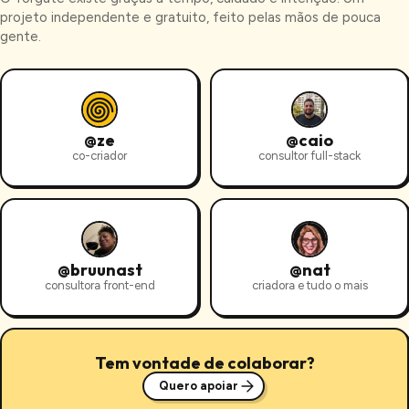
projeto independente e gratuito, feito pelas mãos de pouca
gente.
@
ze
@
caio
co-criador
consultor full-stack
@
bruunast
@
nat
consultora front-end
criadora e tudo o mais
Tem vontade de colaborar?
Quero apoiar