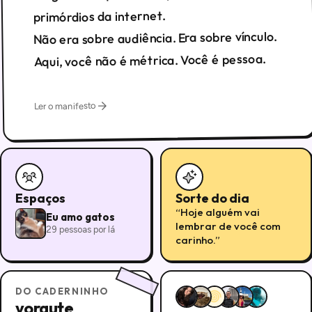
primórdios da internet.
Não era sobre audiência. Era sobre vínculo.
Aqui, você não é métrica. Você é pessoa.
Ler o manifesto
Espaços
Sorte do dia
“
Hoje alguém vai
Eu amo gatos
lembrar de você com
29
pessoas
por lá
carinho.
”
DO CADERNINHO
yorgute