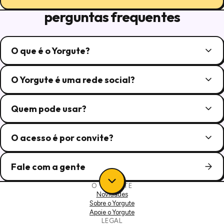
perguntas frequentes
O que é o Yorgute?
O Yorgute é uma rede social?
Quem pode usar?
O acesso é por convite?
Fale com a gente
O YORGUTE
Novidades
Sobre o Yorgute
Apoie o Yorgute
LEGAL